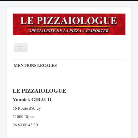
Menu Principal
MENTIONS LEGALES
Accueil
Notre Carte
LE PIZZAIOLOGUE
Yannick GIRAUD
Ouvertures
56 Route d'Ahuy
Nous Trouver
21000 Dijon
Pizz' à Domicile
06 83 00 43 30
Nous Contacter